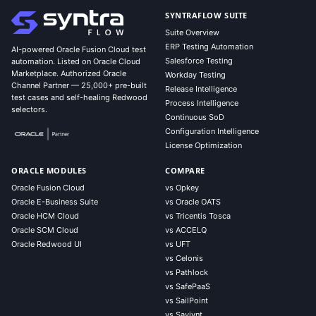
SYNTRAFLOW SUITE
Suite Overview
ERP Testing Automation
AI-powered Oracle Fusion Cloud test
Salesforce Testing
automation. Listed on Oracle Cloud
Marketplace. Authorized Oracle
Workday Testing
Channel Partner — 25,000+ pre-built
Release Intelligence
test cases and self-healing Redwood
Process Intelligence
selectors.
Continuous SoD
Configuration Intelligence
License Optimization
ORACLE MODULES
COMPARE
Oracle Fusion Cloud
vs Opkey
Oracle E-Business Suite
vs Oracle OATS
Oracle HCM Cloud
vs Tricentis Tosca
Oracle SCM Cloud
vs ACCELQ
Oracle Redwood UI
vs UFT
vs Celonis
vs Pathlock
vs SafePaaS
vs SailPoint
vs Saviynt